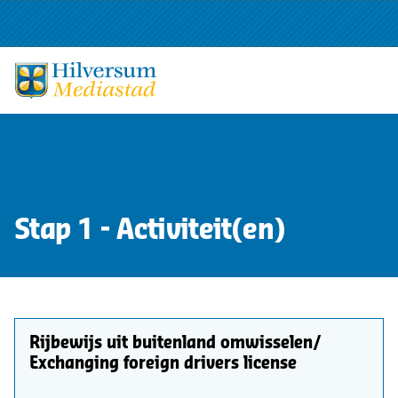
Stap 1 - Activiteit(en)
Rijbewijs uit buitenland omwisselen/
Exchanging foreign drivers license